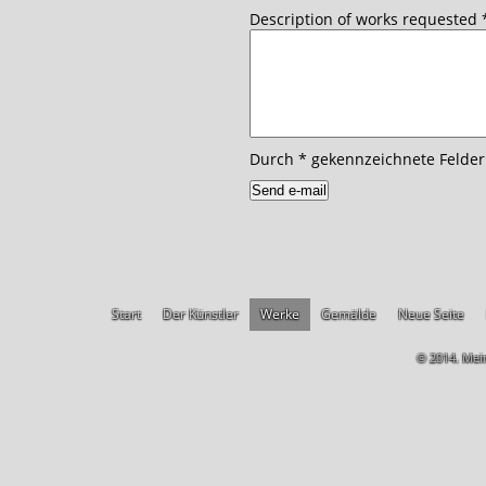
Description of works requested
Durch
*
gekennzeichnete Felder 
Start
Der Künstler
Werke
Gemälde
Neue Seite
© 2014. Mein